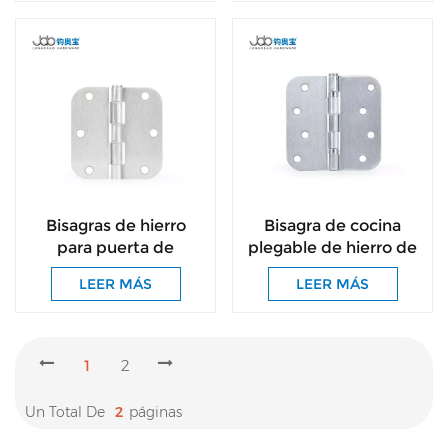
Bookcase Doors &
More
Bisagras de hierro
Bisagra de cocina
para puerta de
plegable de hierro de
gabinete plegable
4 pulgadas para
LEER MÁS
LEER MÁS
oculto de níquel
armarios.
satinado con tornillos
1
2
Un Total De
2
Páginas