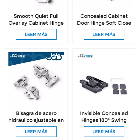
Smooth Quiet Full
Concealed Cabinet
Overlay Cabinet Hinge
Door Hinge Soft Close
Easy-Install for All
for Kitchen Wardrobe
LEER MÁS
LEER MÁS
Kinds of Cabinet
Cabinets
Doors
Bisagra de acero
Invisible Concealed
hidráulico ajustable en
Hinges 180° Swing
níquel para muebles
Adjustable Ideal for
LEER MÁS
LEER MÁS
de cocina.
Secret Rooms