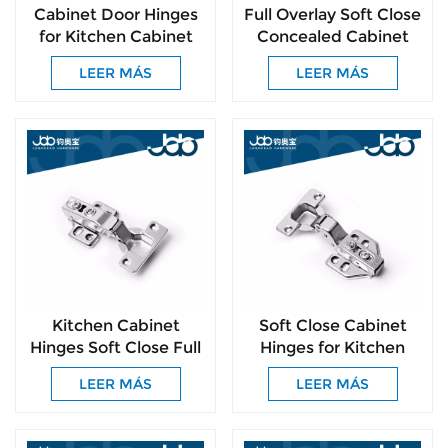
Cabinet Door Hinges
Full Overlay Soft Close
for Kitchen Cabinet
Concealed Cabinet
Hinges 105 Degree
Hinges Easy
LEER MÁS
LEER MÁS
Opening Angel
Installation for
Cupboard Hardware
Kitchen Cabinet
Soft Close Cabinet
Hinges Soft Close Full
Hinges for Kitchen
Overlay Door Heavy-
Cabinets 105°
LEER MÁS
LEER MÁS
Duty Frameless
Frameless Concealed
Adjustable Concealed
Cabinet Door Hinge
Cabinet Cup Hinges