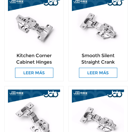
Kitchen Corner
Smooth Silent
Cabinet Hinges
Straight Crank
Cabinet Door Insert
Cabinet Hinge with
LEER MÁS
LEER MÁS
Hinges Self Closing
Free Mounting
Door Hinge
Screws for DIY
Furniture Installation