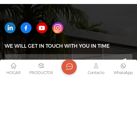
WE WILL GET IN TOUCH WITH YOU IN TIME
HOGAR
PRODUCTOS
Contacto
WhatsApp
Teléfono : +8618823233426
Correo electrónico : export7@junaobao.com
WhatsApp : +8618823233426
DIRECCIÓN : Foshan Shunde Junaobao Hardware
Co., Ltd.