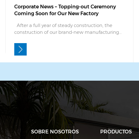
Corporate News – Topping-out Ceremony
Coming Soon for Our New Factory
After a full year of steady construction, the
construction of our brand-new manufacturing
plant is nearing full completion and the
topping-out ceremony will be held on August 5.
Since the project broke ground, the
construction team has worked closely with all
departments of our compan...
SOBRE NOSOTROS
PRODUCTOS