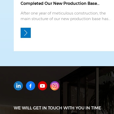
Completed Our New Production Base
Officially Capped
After one year of meticulous construction, the
main structure of our new production base has
been successfully topped out. The official
topping-out ceremony was held smoothly and
solemnly, marking a key milestone in our
capacity expansion and manufacturing upgrade
project. The entire topping-...
WE WILL GET IN TOUCH WITH YOU IN TIME