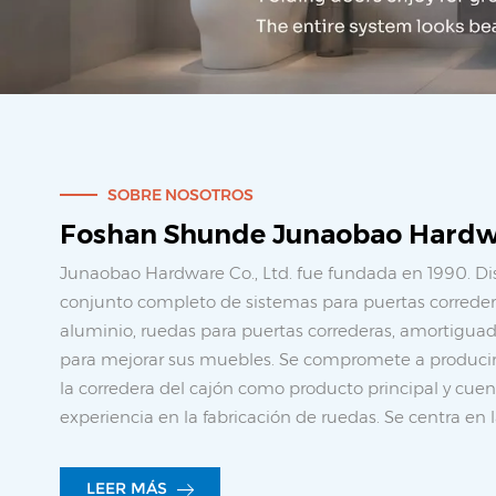
SOBRE NOSOTROS
Foshan Shunde Junaobao Hardwa
Junaobao Hardware Co., Ltd. fue fundada en 1990. D
conjunto completo de sistemas para puertas corredera
aluminio, ruedas para puertas correderas, amortiguado
para mejorar sus muebles. Se compromete a producir 
la corredera del cajón como producto principal y cue
experiencia en la fabricación de ruedas. Se centra en l
desarrollo independientes de productos patentados p
marca JOB, sentando las bases para el futuro desarrol
LEER MÁS