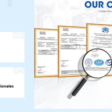
02
04
sionales