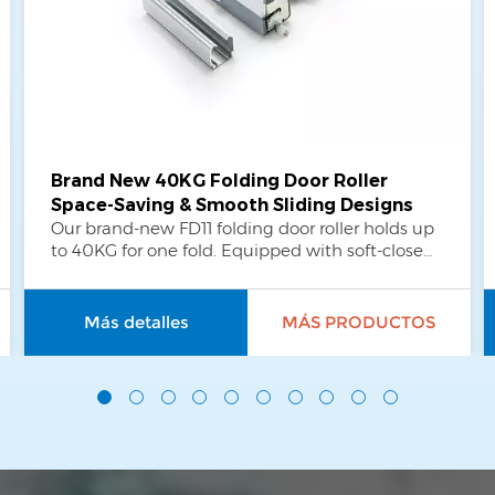
Brand New 40KG Folding Door Roller
Space-Saving & Smooth Sliding Designs
Our brand-new FD11 folding door roller holds up
to 40KG for one fold. Equipped with soft-close
hinges and anti-derail wheels, it ensures stable,
silent and smooth operation. With space-saving
design and high cost performance, it perfectly
Más detalles
MÁS PRODUCTOS
fits various household and commercial cabinet
applications. Specification： Item No. ：FD11-1
Product origin ：China Order（MOQ）：
100sets Shipping port ：Guangzhou Material
：Iron+PA Weight ：40KG / 88.18 lbs / one fold
Lead time ：30-45 days Surface treatment ：
Zinc plated Brand ：JOB Sample ：Available