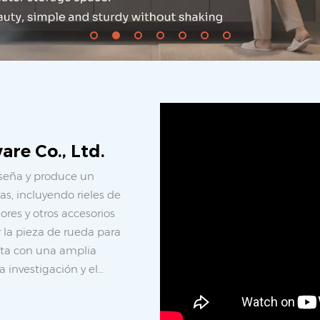
re Co., Ltd.
iseña y produce un
s, incluyendo rieles de
res y otros accesorios
la pieza de rueda para
nta con una amplia
a investigación y el
ertenecientes a la
lo de un fabricante