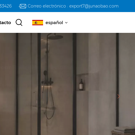
233426
Correo electrónico : export7@junaobao.com
tacto
español
English
русский
español
العربية