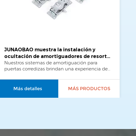
JUNAOBAO muestra la instalación y
Si
ocultación de amortiguadores de resorte
su
Nuestros sistemas de amortiguación para
Nu
de pistón hidráulico de cierre suave para
di
puertas corredizas brindan una experiencia de
pu
puertas
deslizamiento suave, silenciosa y sin
ex
interrupciones para puertas en una variedad de
si
espacios residenciales y comerciales.¡¡¡Este
re
Más detalles
MÁS PRODUCTOS
artículo tiene 13 ventajas!!!
co
JL
(O
Gu
li
ad
en
Zi