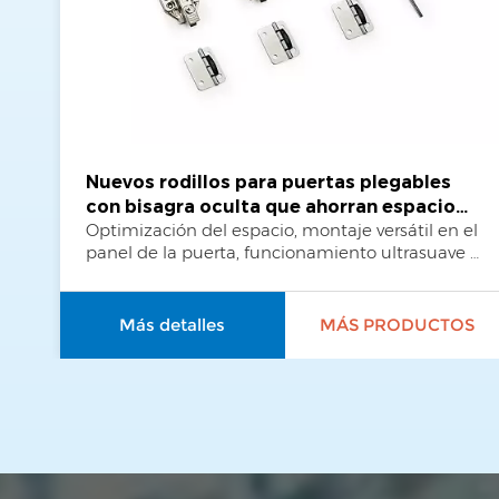
Nuevos rodillos para puertas plegables
con bisagra oculta que ahorran espacio
Optimización del espacio, montaje versátil en el
para armarios de esquina y roperos.
panel de la puerta, funcionamiento ultrasuave y
silencioso.
Más detalles
MÁS PRODUCTOS