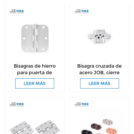
Bisagras de hierro
Bisagra cruzada de
para puerta de
acero JOB, cierre
gabinete plegable
suave, bisagra para
LEER MÁS
LEER MÁS
oculto de níquel
puerta, inserto para
satinado con tornillos
armario de cocina,
bisagras invisibles