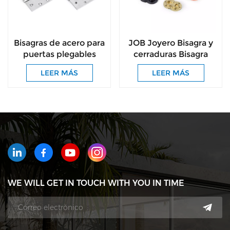
Bisagras de acero para
JOB Joyero Bisagra y
puertas plegables
cerraduras Bisagra
JOB Bisagras para
pequeña Mariposa
LEER MÁS
LEER MÁS
puertas de armarios
Bisagras coloridas
de baño
WE WILL GET IN TOUCH WITH YOU IN TIME