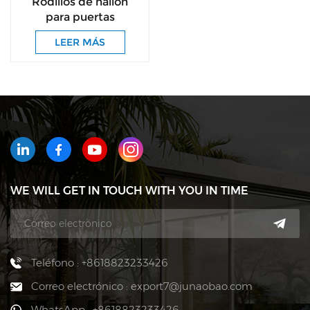
Rodillos de nailon
para puertas
corredizas
LEER MÁS
WE WILL GET IN TOUCH WITH YOU IN TIME
Teléfono : +8618823233426
Correo electrónico : export7@junaobao.com
WhatsApp : +8618823233426