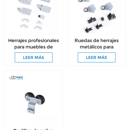
Herrajes profesionales
Ruedas de herrajes
para muebles de
metálicos para
buena calidad, venta
puertas de madera,
LEER MÁS
LEER MÁS
al por mayor, sistema
muy populares
deslizante lateral para
gabinete, rodillo para
puerta de armario con
ruedas