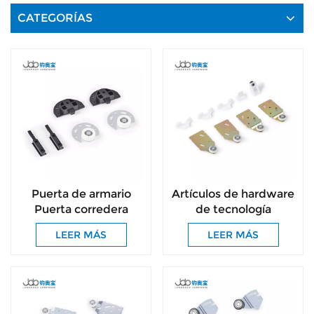
CATEGORÍAS
Puerta de armario
Artículos de hardware
Puerta corredera
de tecnología
inferior Puerta
sofisticada
LEER MÁS
LEER MÁS
corredera en tándem
Puerta corredera
enrollable