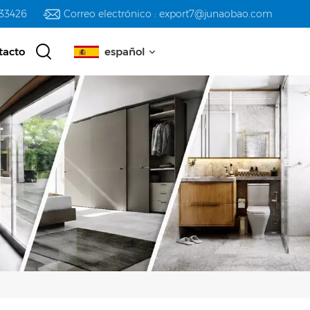
233426
Correo electrónico : export7@junaobao.com
tacto
español
English
русский
español
العربية