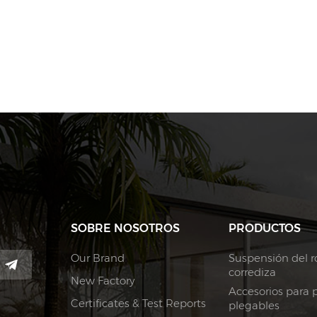
SOBRE NOSOTROS
PRODUCTOS
Our Brand
Suspensión del ro
corrediza
New Factory
Accesorios para 
Certificates & Test Reports
plegables