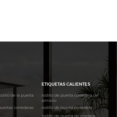
ETIQUETAS CALIENTES
dillo de la puerta
rodillo de puerta corredera de
armario
puertas correderas
rodillo de puerta corredera
rodillo de puerta de madera