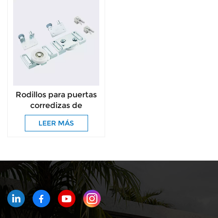
Rodillos para puertas
corredizas de
muebles, ruedas,
LEER MÁS
herrajes y rodillos para
puertas de armarios