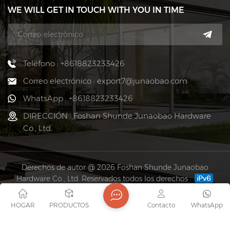
WE WILL GET IN TOUCH WITH YOU IN TIME
Teléfono : +8618823233426
Correo electrónico : export7@junaobao.com
WhatsApp : +8618823233426
DIRECCIÓN : Foshan Shunde Junaobao Hardware
Co., Ltd.
Derechos de autor @ 2026 Foshan Shunde Junaobao
Hardware Co., Ltd. Reservados todos los derechos .
RED SOPORTADA
Mapa del sitio
Blog
Xml
política de privacidad
HOGAR
PRODUCTOS
Contacto
WhatsApp
Links :
Fortune-plus