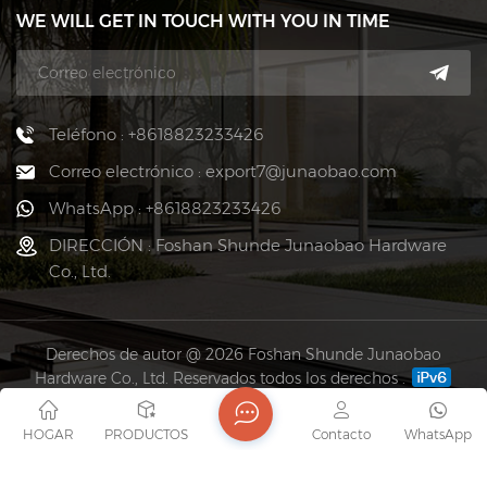
WE WILL GET IN TOUCH WITH YOU IN TIME
Teléfono : +8618823233426
Correo electrónico : export7@junaobao.com
WhatsApp : +8618823233426
DIRECCIÓN : Foshan Shunde Junaobao Hardware
Co., Ltd.
Derechos de autor @ 2026 Foshan Shunde Junaobao
Hardware Co., Ltd. Reservados todos los derechos .
RED SOPORTADA
Mapa del sitio
Blog
Xml
política de privacidad
HOGAR
PRODUCTOS
Contacto
WhatsApp
Links :
Fortune-plus