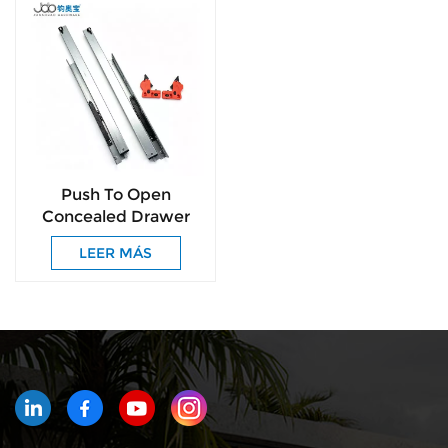
Push To Open
Concealed Drawer
Slides for Kitchen
LEER MÁS
Cabinet Wardrobe
Furniture