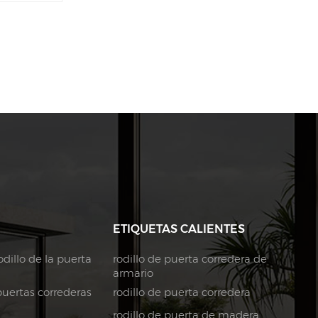
ETIQUETAS CALIENTES
dillo de la puerta
rodillo de puerta corredera de
armario
puertas correderas
rodillo de puerta corredera
rodillo de puerta de madera