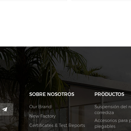
SOBRE NOSOTROS
PRODUCTOS
Our Brand
Suspensión del ro
corrediza
New Factory
Accesorios para 
Certificates & Test Reports
plegables