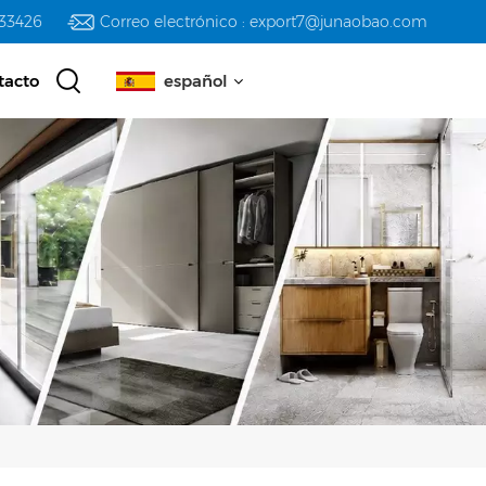
233426
Correo electrónico : export7@junaobao.com
tacto
español
English
русский
español
العربية