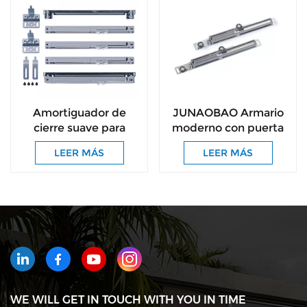
Amortiguador de
JUNAOBAO Armario
cierre suave para
moderno con puerta
puerta de armario
corredera y doble
LEER MÁS
LEER MÁS
JOB, amortiguador de
lado con
plástico para puerta
amortiguador de
de cristal, cierre suave
cierre suave
para puertas de
armario
WE WILL GET IN TOUCH WITH YOU IN TIME