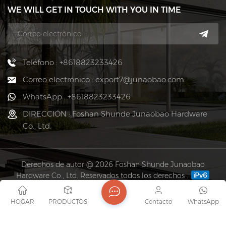
WE WILL GET IN TOUCH WITH YOU IN TIME
Teléfono : +8618823233426
Correo electrónico : export7@junaobao.com
WhatsApp : +8618823233426
DIRECCIÓN : Foshan Shunde Junaobao Hardware
Co., Ltd.
Derechos de autor @ 2026 Foshan Shunde Junaobao
Hardware Co., Ltd. Reservados todos los derechos .
RED SOPORTADA
Mapa del sitio
Blog
Xml
política de privacidad
HOGAR
PRODUCTOS
Contacto
WhatsApp
Links :
Fortune-plus