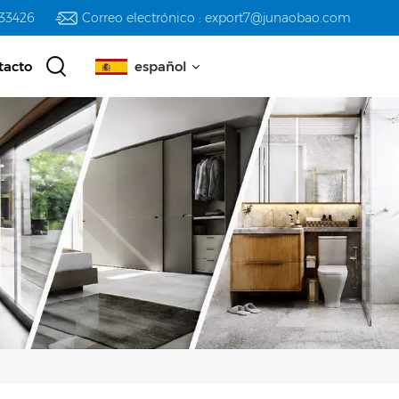
233426
Correo electrónico : export7@junaobao.com
tacto
español
English
русский
español
العربية