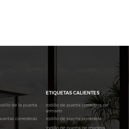
ETIQUETAS CALIENTES
dillo de la puerta
rodillo de puerta corredera de
armario
puertas correderas
rodillo de puerta corredera
rodillo de puerta de madera