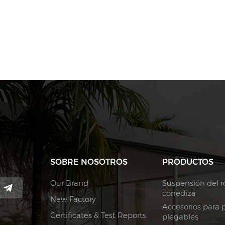
SOBRE NOSOTROS
PRODUCTOS
Our Brand
Suspensión del ro
corrediza
New Factory
Accesorios para 
Certificates & Test Reports
plegables