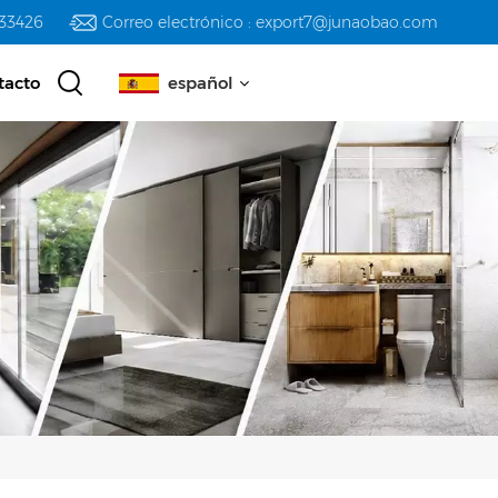
233426
Correo electrónico : export7@junaobao.com
tacto
español
English
русский
español
العربية