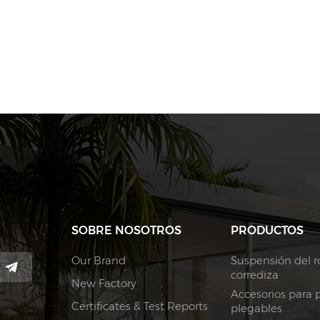
SOBRE NOSOTROS
PRODUCTOS
Our Brand
Suspensión del ro
corrediza
New Factory
Accesorios para 
Certificates & Test Reports
plegables