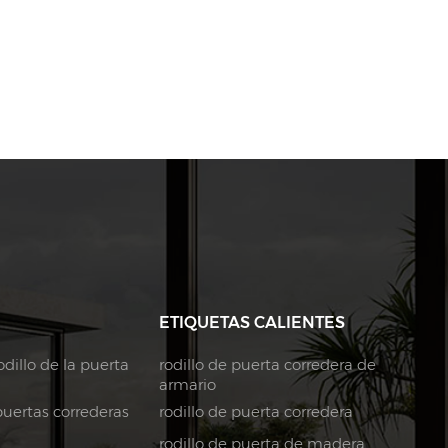
ETIQUETAS CALIENTES
dillo de la puerta
rodillo de puerta corredera de
armario
puertas correderas
rodillo de puerta corredera
rodillo de puerta de madera