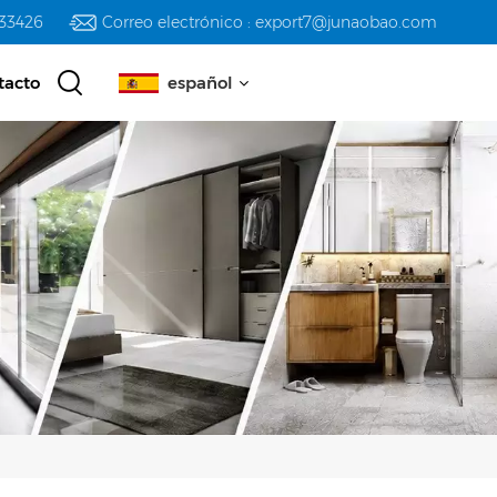
233426
Correo electrónico : export7@junaobao.com
tacto
español
English
русский
español
العربية