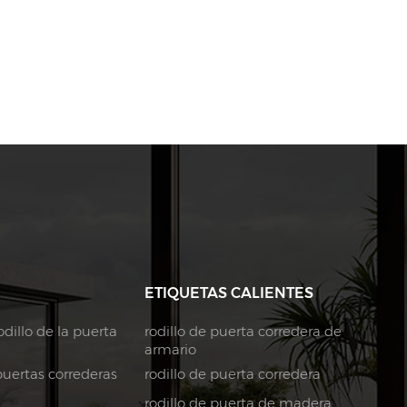
ETIQUETAS CALIENTES
dillo de la puerta
rodillo de puerta corredera de
armario
puertas correderas
rodillo de puerta corredera
rodillo de puerta de madera