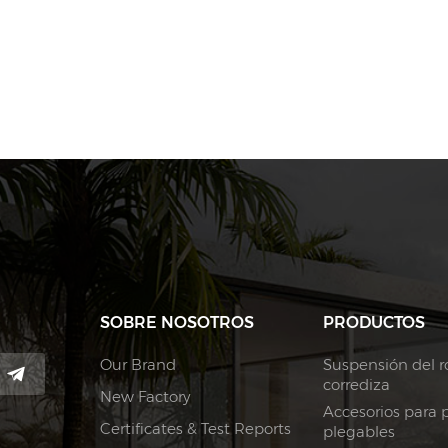
SOBRE NOSOTROS
PRODUCTOS
Our Brand
Suspensión del ro
corrediza
New Factory
Accesorios para 
Certificates & Test Reports
plegables