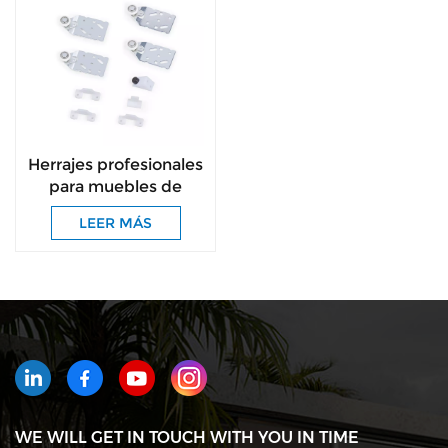
Herrajes profesionales
para muebles de
buena calidad, venta
LEER MÁS
al por mayor, sistema
deslizante lateral para
gabinete, rodillo para
puerta de armario con
ruedas
WE WILL GET IN TOUCH WITH YOU IN TIME