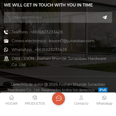
WE WILL GET IN TOUCH WITH YOU IN TIME
Teléfono : +8618823233426
Correo electrónico : export7@junaobao.com
WhatsApp : +8618823233426
DIRECCIÓN : Foshan Shunde Junaobao Hardware
Co., Ltd.
Derechos de autor @ 2026 Foshan Shunde Junaobao
Hardware Co., Ltd. Reservados todos los derechos .
RED SOPORTADA
Mapa del sitio
Blog
Xml
política de privacidad
HOGAR
PRODUCTOS
Contacto
WhatsApp
Links :
Fortune-plus