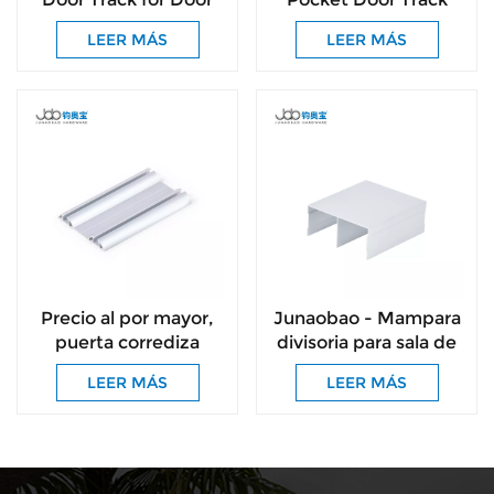
Standardized Pocket
Anti-Sway & Anti-
LEER MÁS
LEER MÁS
Door Track System
Derail Hidden Sliding
Guide Rail
Precio al por mayor,
Junaobao - Mampara
puerta corrediza
divisoria para sala de
inferior, rodillo,
estar, marco de
LEER MÁS
LEER MÁS
herrajes de aluminio,
puerta corredera,
perfil personalizado
perfiles de aluminio
de alta calidad para el
para sistema de
hogar.
puerta corredera de
cocina