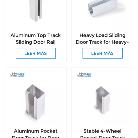
Aluminum Top Track
Heavy Load Sliding
Sliding Door Rail
Door Track for Heavy-
System Smooth &
Duty Hanging Rollers
LEER MÁS
LEER MÁS
Silent Glide
Aluminum Pocket
Stable 4-Wheel
Door Track for Door
Pocket Door Track