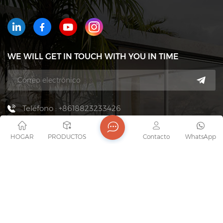
WE WILL GET IN TOUCH WITH YOU IN TIME
Teléfono : +8618823233426
Correo electrónico : export7@junaobao.com
HOGAR
PRODUCTOS
Contacto
WhatsApp
WhatsApp : +8618823233426
DIRECCIÓN : Foshan Shunde Junaobao Hardware
Co., Ltd.
Derechos de autor @ 2026 Foshan Shunde Junaobao
Hardware Co., Ltd. Reservados todos los derechos .