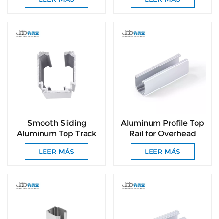
Track for Wood Doors
Custom Roller Profiles
Available
Smooth Sliding
Aluminum Profile Top
Aluminum Top Track
Rail for Overhead
for Wooden Wardrobe
Sliding Doors –
LEER MÁS
LEER MÁS
& Cabinet Doors
Durable Aluminum
Track Hardware