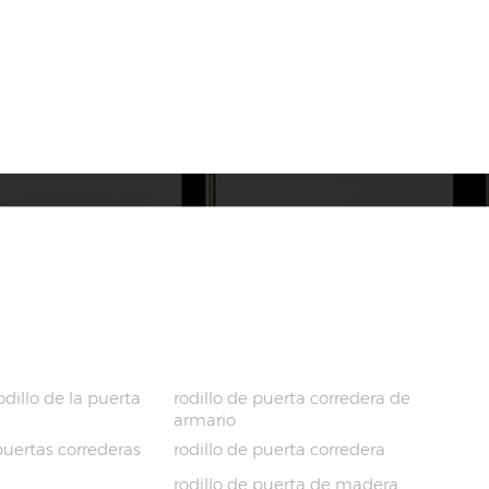
ETIQUETAS CALIENTES
dillo de la puerta
rodillo de puerta corredera de
armario
puertas correderas
rodillo de puerta corredera
rodillo de puerta de madera