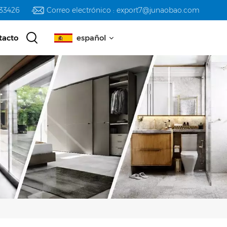
233426
Correo electrónico : export7@junaobao.com
tacto
español
English
русский
español
العربية