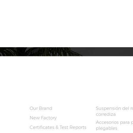
SOBRE NOSOTROS
PRODUCTOS
Our Brand
Suspensión del ro
corrediza
New Factory
Accesorios para 
Certificates & Test Reports
plegables