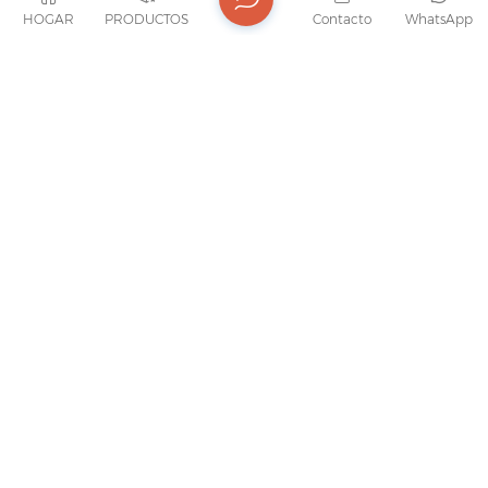
HOGAR
PRODUCTOS
Contacto
WhatsApp
Rodillo De Puerta Corrediza De Armario De
Madera, De Hierro Galvanizado, Con
Rodamiento De Bolas De Nailon.
Rodillo para puerta corrediza
WE WILL GET IN TOUCH WITH YOU IN TIME