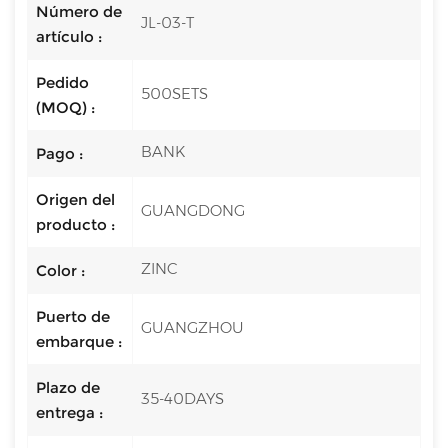
Número de
JL-03-T
artículo :
Pedido
500SETS
(MOQ) :
BANK
Pago :
Origen del
GUANGDONG
producto :
ZINC
Color :
Puerto de
GUANGZHOU
embarque :
Plazo de
35-40DAYS
entrega :