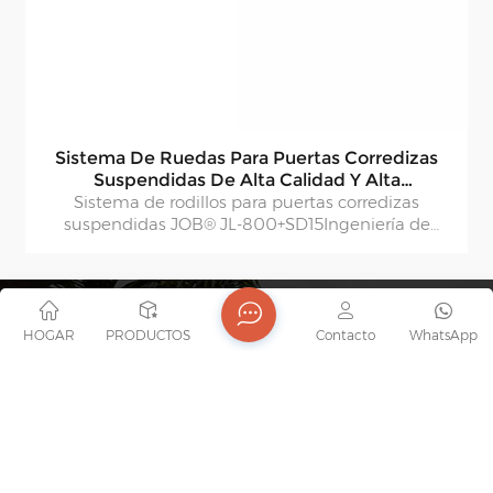
Sistema De Ruedas Para Puertas Corredizas
Suspendidas De Alta Calidad Y Alta
Resistencia, Rodillo Para Puertas Corredizas De
Sistema de rodillos para puertas corredizas
suspendidas JOB® JL-800+SD15Ingeniería de
Armario.
precisión para un lujo silencioso
HOGAR
PRODUCTOS
Contacto
WhatsApp
WE WILL GET IN TOUCH WITH YOU IN TIME