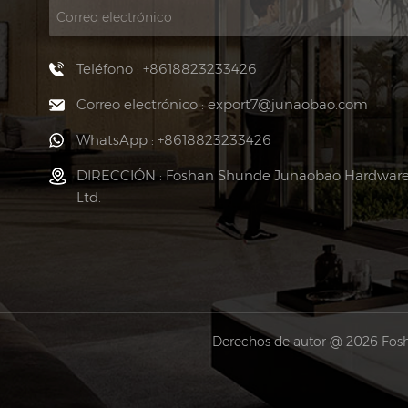
Teléfono : +8618823233426
Correo electrónico : export7@junaobao.com
WhatsApp : +8618823233426
DIRECCIÓN : Foshan Shunde Junaobao Hardware 
Ltd.
Derechos de autor @ 2026 Fosh