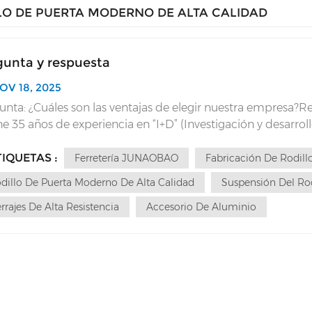
LO DE PUERTA MODERNO DE ALTA CALIDAD
gunta y respuesta
OV 18, 2025
unta: ¿Cuáles son las ventajas de elegir nuestra empresa?
ene 35 años de experiencia en “I+D” (Investigación y desarro
uertas correderas. SomosGuiados por la búsqueda de la cali
TIQUETAS :
Ferretería JUNAOBAO
Fabricación De Rodillo
dillo De Puerta Moderno De Alta Calidad
Suspensión Del Rod
rrajes De Alta Resistencia
Accesorio De Aluminio