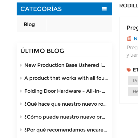
RODIL
CATEGORÍAS
Blog
Pre
N
Preg
ÚLTIMO BLOG
y ti
de p
New Production Base Ushered in A New Manufacturing Era
E
A product that works with all four door types!
Ro
Folding Door Hardware – All-in-One Space-Saving Folding System for Cabinets
He
¿Qué hace que nuestro nuevo rodillo plegable destaque?
¿Cómo puede nuestro nuevo producto revolucionar tu espacio?
¿Por qué recomendamos encarecidamente esta polea frente a las tradicionales?