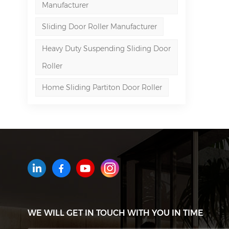
Manufacturer
Sliding Door Roller Manufacturer
Heavy Duty Suspending Sliding Door
Roller
Home Sliding Partiton Door Roller
WE WILL GET IN TOUCH WITH YOU IN TIME