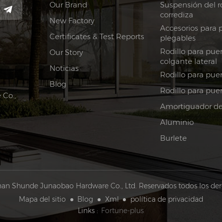
Our Brand
Suspensión del ro
corrediza
New Factory
Accesorios para 
Certificates & Test Reports
plegables
Rodillo para puer
Our Story
colgante lateral
Noticias
Rodillo para puer
Blog
Rodillo para pue
Co.,
Amortiguador de 
Aluminio
Burlete
an Shunde Junaobao Hardware Co., Ltd. Reservados todos los der
Mapa del sitio
Blog
Xml
política de privacidad
Links :
Fortune-plus