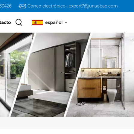
233426
Correo electrónico : export7@junaobao.com
tacto
español
English
русский
español
العربية