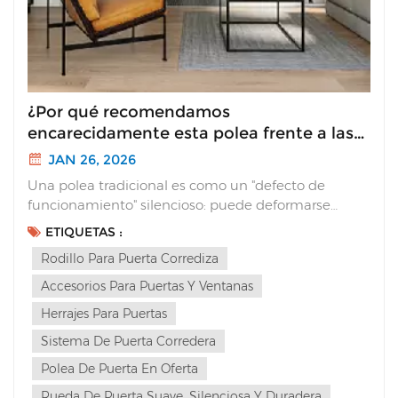
¿Por qué recomendamos
encarecidamente esta polea frente a las
tradicionales?
JAN 26, 2026
Una polea tradicional es como un "defecto de
funcionamiento" silencioso: puede deformarse
fácilmente bajo cargas pesadas o no soportar un uso
ETIQUETAS :
repetido a largo plazo, provocando atascos o ruidos
Rodillo Para Puerta Corrediza
de fricción estridentes que convierten un
movimiento que de otro modo sería sencillo en una
Accesorios Para Puertas Y Ventanas
tarea engorros...
Herrajes Para Puertas
Sistema De Puerta Corredera
Polea De Puerta En Oferta
Rueda De Puerta Suave, Silenciosa Y Duradera