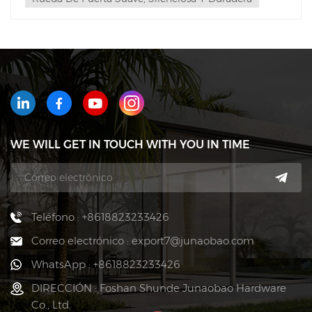
WE WILL GET IN TOUCH WITH YOU IN TIME
Teléfono : +8618823233426
Correo electrónico : export7@junaobao.com
WhatsApp : +8618823233426
DIRECCIÓN : Foshan Shunde Junaobao Hardware
Co., Ltd.