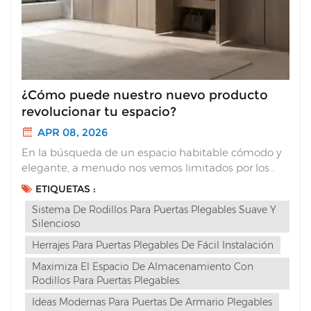
¿Cómo puede nuestro nuevo producto
revolucionar tu espacio?
APR 08, 2026
En la búsqueda de un espacio habitable cómodo y
elegante, a menudo nos vemos limitados por los
diseños de muebles tradicionales. Hoy nos
ETIQUETAS :
enorgullece presentar nuestro nuevo producto. No
Sistema De Rodillos Para Puertas Plegables Suave Y
se trata solo de una actualización; es una completa
Silencioso
transformación de tu experi...
Herrajes Para Puertas Plegables De Fácil Instalación
Maximiza El Espacio De Almacenamiento Con
Rodillos Para Puertas Plegables.
Ideas Modernas Para Puertas De Armario Plegables