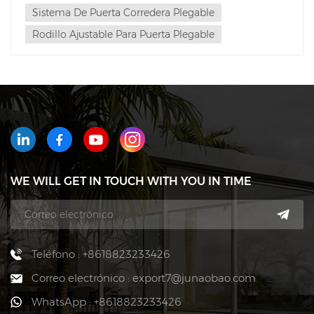
Sistema De Puerta Corredera Plegable
Rodillo Ajustable Para Puerta Plegable
WE WILL GET IN TOUCH WITH YOU IN TIME
Teléfono : +8618823233426
Correo electrónico : export7@junaobao.com
WhatsApp : +8618823233426